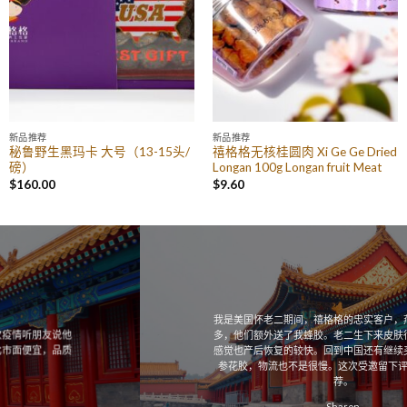
新品推荐
新品推荐
秘鲁野生黑玛卡 大号（13-15头/
禧格格无核桂圆肉 Xi Ge Ge Dried
磅）
Longan 100g Longan fruit Meat
$
160.00
$
9.60
我是美国怀老二期间，禧格格的忠实客户，燕窝花胶买了很
多，他们额外送了我蜂胶。老二生下来皮肤很白皙，我自身
感觉也产后恢复的较快。回到中国还有继续买他们的燕窝海
参花胶，物流也不是很慢。这次受邀留下评价，向大家推
荐。
Sharon