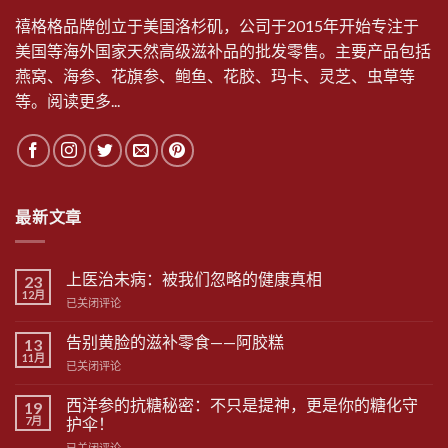
禧格格品牌创立于美国洛杉矶，公司于2015年开始专注于
美国等海外国家天然高级滋补品的批发零售。主要产品包括
燕窝、海参、花旗参、鲍鱼、花胶、玛卡、灵芝、虫草等
等。
阅读更多...
最新文章
上医治未病：被我们忽略的健康真相
23
12月
上
已关闭评论
医
治
告别黄脸的滋补零食——阿胶糕
13
未
11月
告
已关闭评论
病：
别
被
黄
西洋参的抗糖秘密：不只是提神，更是你的糖化守
我
19
脸
7月
们
护伞！
的
忽
西
已关闭评论