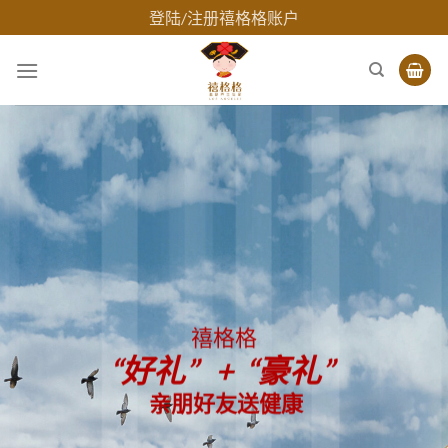
Skip
登陆/注册禧格格账户
to
content
禧格格
“好礼” + “豪礼”
亲朋好友送健康