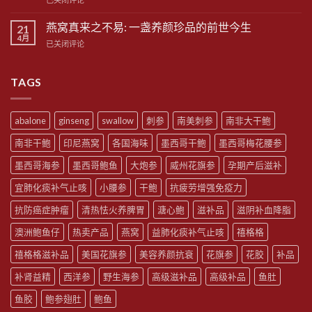
滋
略
洋
补
的
参
零
燕窝真来之不易: 一盏养颜珍品的前世今生
21
健
的
食
4月
康
燕
已关闭评论
抗
——
真
窝
糖
阿
相
真
秘
胶
来
TAGS
密：
糕
之
不
不
只
易:
是
abalone
ginseng
swallow
刺参
南美刺参
南非大干鲍
一
提
盏
神，
南非干鲍
印尼燕窝
各国海味
墨西哥干鲍
墨西哥梅花腰参
养
更
颜
墨西哥海参
墨西哥鲍鱼
大炮参
威州花旗参
孕期产后滋补
是
珍
你
品
宜肺化痰补气止咳
小腰参
干鲍
抗疲劳增强免疫力
的
的
糖
前
抗防癌症肿瘤
清热怯火养脾胃
溏心鲍
滋补品
滋阴补血降脂
化
世
守
澳洲鲍鱼仔
热卖产品
燕窝
益肺化痰补气止咳
禧格格
今
护
生
伞！
禧格格滋补品
美国花旗参
美容养颜抗衰
花旗参
花胶
补品
补肾益精
西洋参
野生海参
高级滋补品
高级补品
鱼肚
鱼胶
鲍参翅肚
鲍鱼