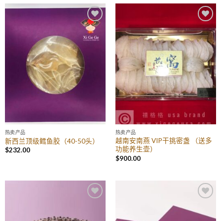
Add to
Add to
Wishlist
Wishlist
热卖产品
热卖产品
越南安南燕 VIP干挑密盏 （送多
新西兰顶级鳕鱼胶（40-50头）
功能养生壶）
$
232.00
$
900.00
Add to
Add to
Wishlist
Wishlist