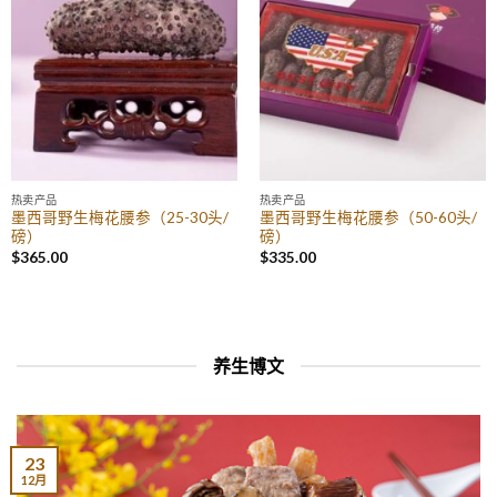
热卖产品
热卖产品
墨西哥野生梅花腰参（25-30头/
墨西哥野生梅花腰参（50-60头/
磅）
磅）
$
365.00
$
335.00
养生博文
23
12月