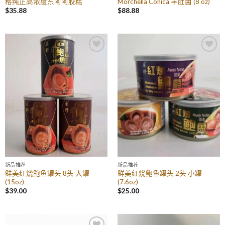
格纯正高浓度东阿阿胶糕
Morchella Conica 羊肚菌 (8 oz)
$
35.88
$
88.88
Add to
Add to
Wishlist
Wishlist
新品推荐
新品推荐
鲜美红烧鲍鱼罐头 8头 大罐
鲜美红烧鲍鱼罐头 2头 小罐
(15oz)
(7.6oz)
$
39.00
$
25.00