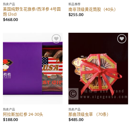
热卖产品
新品推荐
美国纯野生花旗参/西洋参 4号圆
南非顶级黄花筒胶（40头）
炮 (2oz)
$
255.00
$
468.00
Add to
Add to
Wishlist
Wishlist
热卖产品
热卖产品
阿拉斯加红参 24-30头
那曲顶级虫草 （70条）
$
188.00
$
485.00