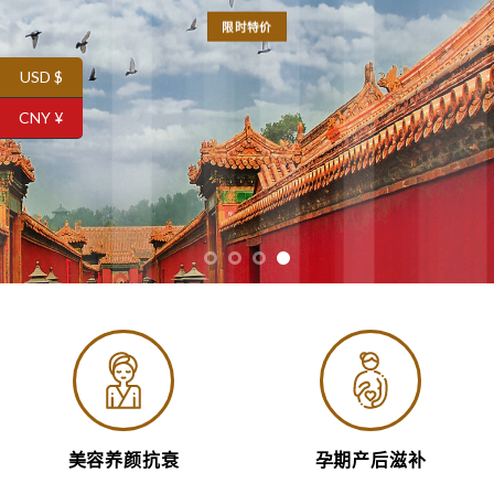
限时特价
USD $
CNY ¥
美容养颜抗衰
孕期产后滋补