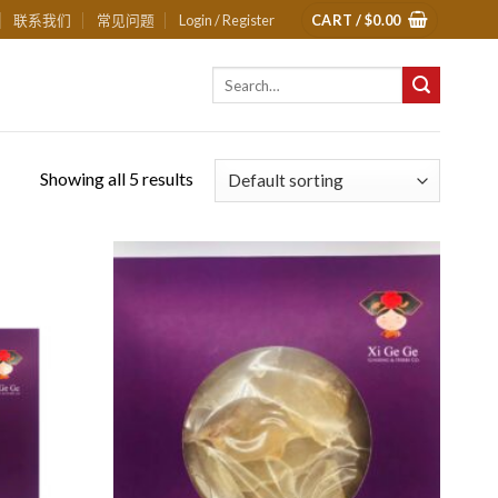
联系我们
常见问题
Login / Register
CART /
$
0.00
Search
for:
Showing all 5 results
Add to
Add to
Wishlist
Wishlist