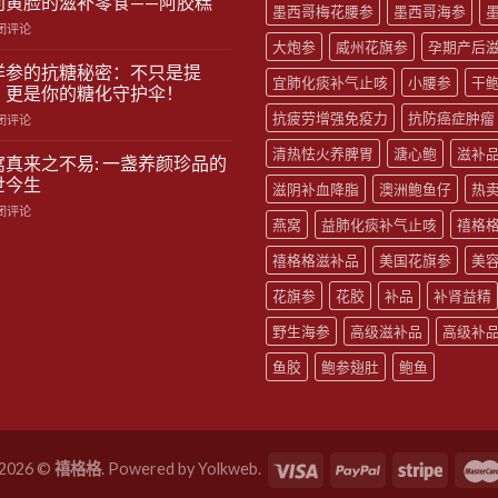
别黄脸的滋补零食——阿胶糕
墨西哥梅花腰参
墨西哥海参
闭评论
大炮参
威州花旗参
孕期产后
洋参的抗糖秘密：不只是提
宜肺化痰补气止咳
小腰参
干
，更是你的糖化守护伞！
抗疲劳增强免疫力
抗防癌症肿瘤
闭评论
清热怯火养脾胃
溏心鲍
滋补
窝真来之不易: 一盏养颜珍品的
世今生
滋阴补血降脂
澳洲鲍鱼仔
热
闭评论
燕窝
益肺化痰补气止咳
禧格
禧格格滋补品
美国花旗参
美
花旗参
花胶
补品
补肾益精
野生海参
高级滋补品
高级补
鱼胶
鲍参翅肚
鲍鱼
 2026 ©
禧格格
. Powered by
Yolkweb
.