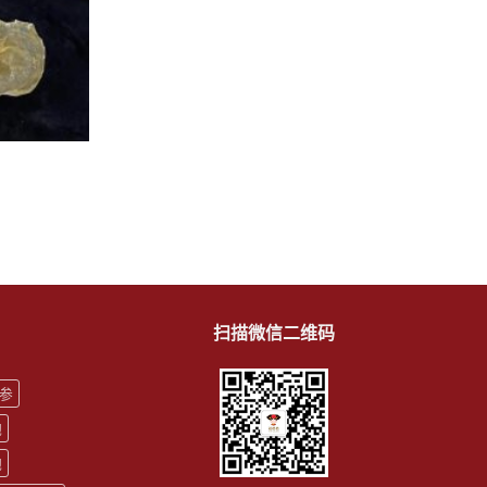
扫描微信二维码
参
鲍
鲍