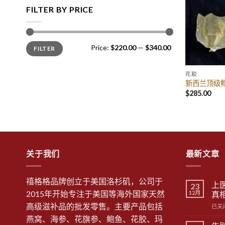
FILTER BY PRICE
Price:
$220.00
—
$340.00
FILTER
花胶
新西兰顶级鳕
$
285.00
关于我们
最新文章
禧格格品牌创立于美国洛杉矶，公司于
上
23
2015年开始专注于美国等海外国家天然
12月
真
高级滋补品的批发零售。主要产品包括
上
已关
医
燕窝、海参、花旗参、鲍鱼、花胶、玛
治