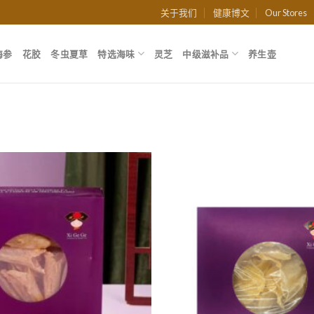
关于我们
健康博文
Our Stores
海参
花胶
冬虫夏草
特选海味
灵芝
中级滋补品
养生壶
Add to
Wishlist