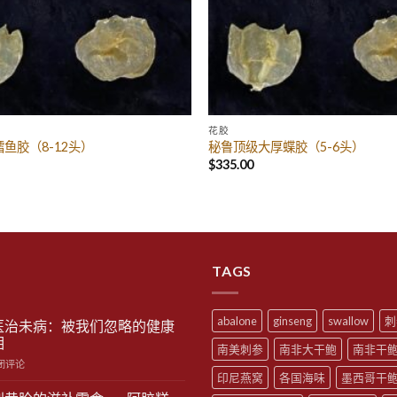
花胶
鱼胶（8-12头）
秘鲁顶级大厚蝶胶（5-6头）
$
335.00
TAGS
abalone
ginseng
swallow
刺
医治未病：被我们忽略的健康
相
南美刺参
南非大干鲍
南非干
闭评论
印尼燕窝
各国海味
墨西哥干