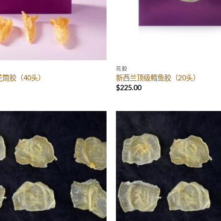
花胶
筒胶（40头）
新西兰顶级鳕鱼胶（20头）
$
225.00
Add to
Wishlist