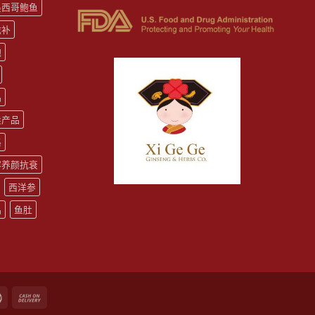
墨西哥鲍鱼
滋补
鲍
品
卖产品
格
容养颜抗衰
西洋参
品
鱼肚