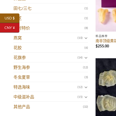
田七/三七
(1)
灵芝
USD $
(1)
CNY ¥
限时特价
(8)
新品推荐
燕窝
(10)
南非顶级黄花
$
255.00
花胶
(6)
花旗参
(14)
野生海参
(12)
冬虫夏草
(3)
特选海味
(12)
中级滋补品
(15)
其他产品
(32)