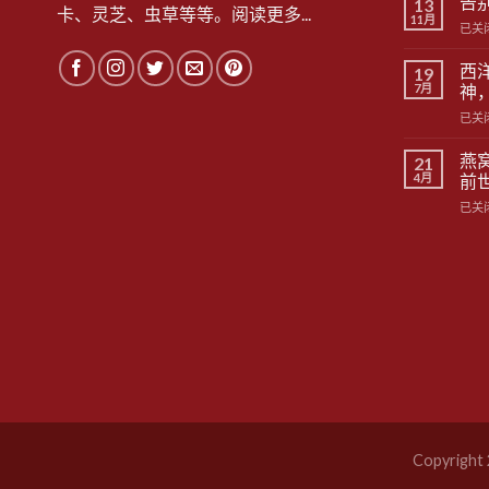
告
13
卡、灵芝、虫草等等。
阅读更多...
未
11月
告
已关
病：
别
被
黄
西
我
19
脸
7月
们
神
的
忽
西
已关
滋
略
洋
补
的
参
零
燕
21
健
的
食
4月
前
康
抗
——
真
燕
已关
糖
阿
相
窝
秘
胶
真
密：
糕
来
不
之
只
不
是
易:
提
一
神，
盏
更
养
是
颜
你
珍
的
品
糖
的
化
Copyright
前
守
世
护