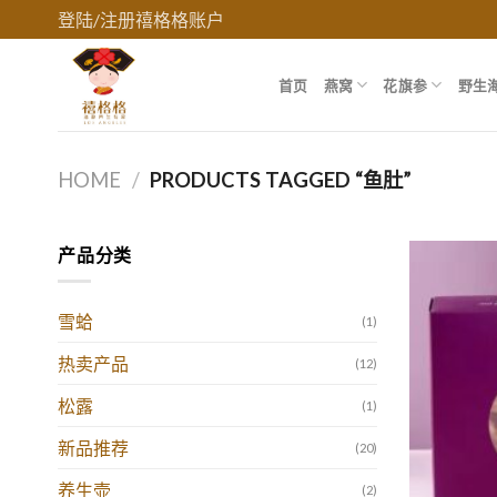
Skip
登陆/注册禧格格账户
to
content
首页
燕窝
花旗参
野生
HOME
/
PRODUCTS TAGGED “鱼肚”
产品分类
雪蛤
(1)
热卖产品
(12)
松露
(1)
新品推荐
(20)
养生壶
(2)